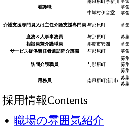
募
南風原町字新川
看護職
募
中城村伊舎堂
募
介護支援專門員又は主任介護支援專門員
与那原町
募
庶務＆人事事務員
与那原町
募
相談員兼介護職員
那覇市安謝
募
サービス提供責任者兼訪問介護職
与那原町
募
募
訪問介護職員
与那原町
募
募
募
用務員
南風原町(新川)
募
採用情報
Contents
職場の雰囲気紹介