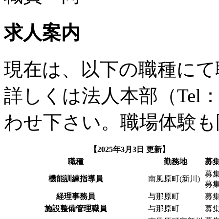
求人案内
現在は、以下の職種にて
詳しくは法人本部（Tel：0
わせ下さい。
職場体験も
【2025年3月3日 更新】
職種
勤務地
募
募
機能訓練指導員
南風原町(新川)
募
経理事務員
与那原町
募
施設整備管理職員
与那原町
募