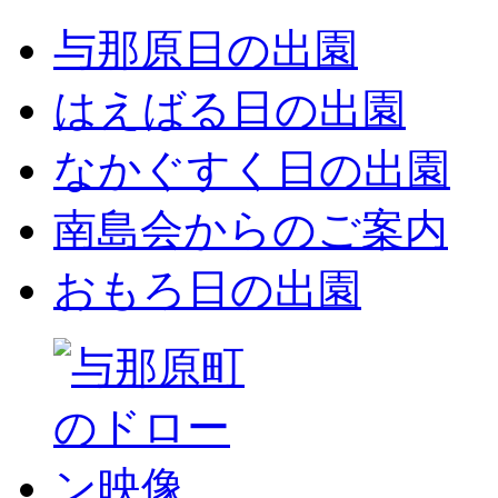
与那原日の出園
はえばる日の出園
なかぐすく日の出園
南島会からのご案内
おもろ日の出園