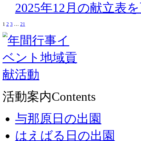
2025年12月の献立表
1
2
3
…
21
活動案内
Contents
与那原日の出園
はえばる日の出園