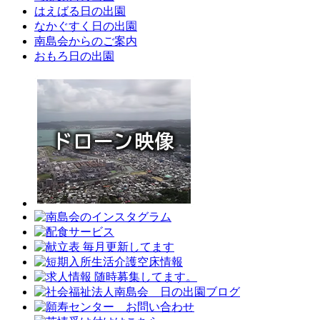
はえばる日の出園
なかぐすく日の出園
南島会からのご案内
おもろ日の出園