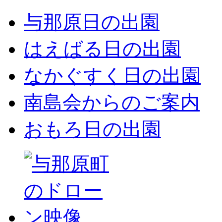
与那原日の出園
はえばる日の出園
なかぐすく日の出園
南島会からのご案内
おもろ日の出園