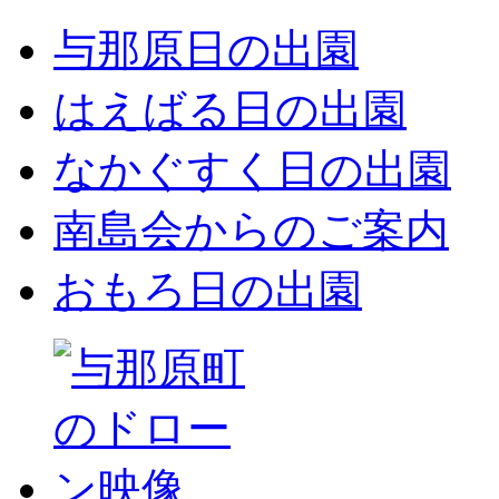
与那原日の出園
はえばる日の出園
なかぐすく日の出園
南島会からのご案内
おもろ日の出園