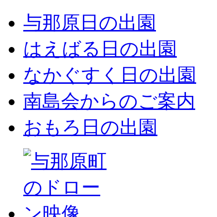
与那原日の出園
はえばる日の出園
なかぐすく日の出園
南島会からのご案内
おもろ日の出園