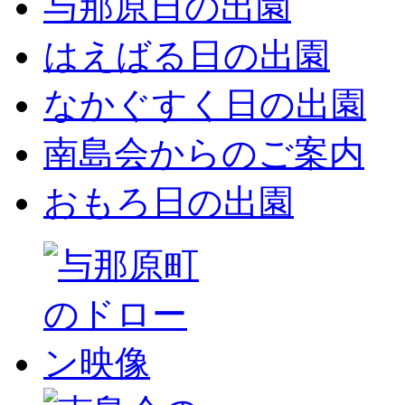
与那原日の出園
はえばる日の出園
なかぐすく日の出園
南島会からのご案内
おもろ日の出園