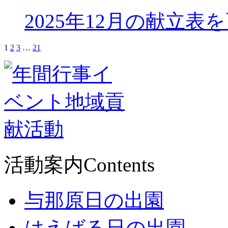
2025年12月の献立表
1
2
3
…
21
活動案内
Contents
与那原日の出園
はえばる日の出園