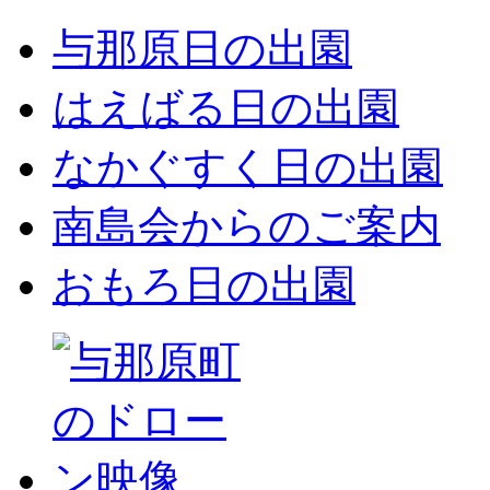
与那原日の出園
はえばる日の出園
なかぐすく日の出園
南島会からのご案内
おもろ日の出園