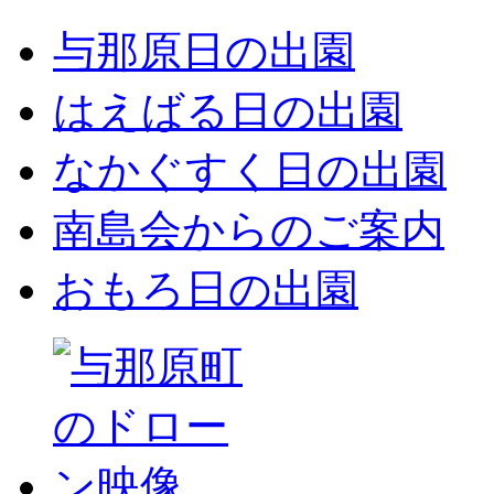
与那原日の出園
はえばる日の出園
なかぐすく日の出園
南島会からのご案内
おもろ日の出園