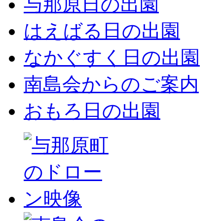
与那原日の出園
はえばる日の出園
なかぐすく日の出園
南島会からのご案内
おもろ日の出園