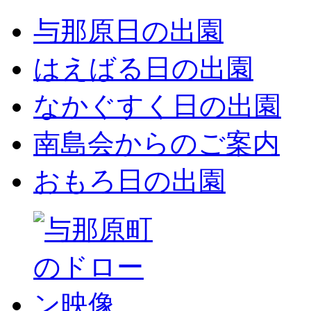
与那原日の出園
はえばる日の出園
なかぐすく日の出園
南島会からのご案内
おもろ日の出園