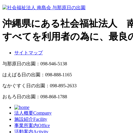
沖縄県にある社会福祉法人 
すべてを利用者の為に、最良
サイトマップ
与那原日の出園：
098-946-5138
はえばる日の出園：
098-888-1165
なかぐすく日の出園：
098-895-2633
おもろ日の出園：
098-868-1788
法人概要
Company
施設紹介
Facility
事業所案内
Office
活動案内
Activity