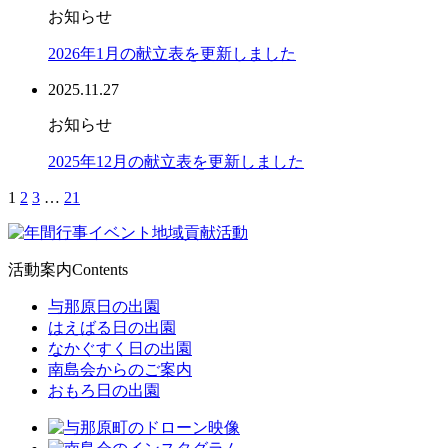
お知らせ
2026年1月の献立表を更新しました
2025.11.27
お知らせ
2025年12月の献立表を更新しました
1
2
3
…
21
活動案内
Contents
与那原日の出園
はえばる日の出園
なかぐすく日の出園
南島会からのご案内
おもろ日の出園