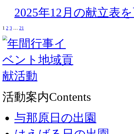
2025年12月の献立表
1
2
3
…
21
活動案内
Contents
与那原日の出園
はえばる日の出園