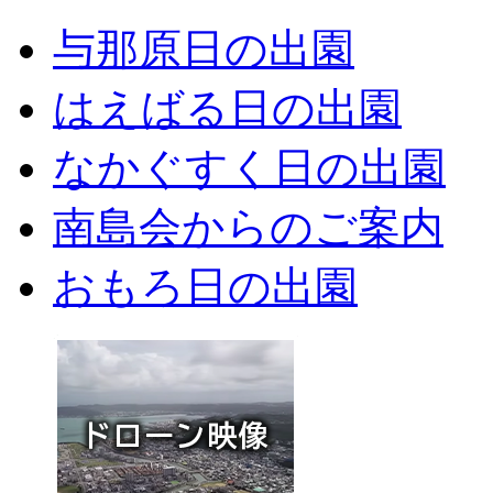
与那原日の出園
はえばる日の出園
なかぐすく日の出園
南島会からのご案内
おもろ日の出園