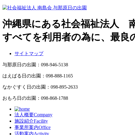
沖縄県にある社会福祉法人 
すべてを利用者の為に、最良
サイトマップ
与那原日の出園：
098-946-5138
はえばる日の出園：
098-888-1165
なかぐすく日の出園：
098-895-2633
おもろ日の出園：
098-868-1788
法人概要
Company
施設紹介
Facility
事業所案内
Office
活動案内
Activity