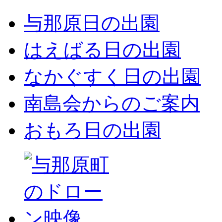
与那原日の出園
はえばる日の出園
なかぐすく日の出園
南島会からのご案内
おもろ日の出園