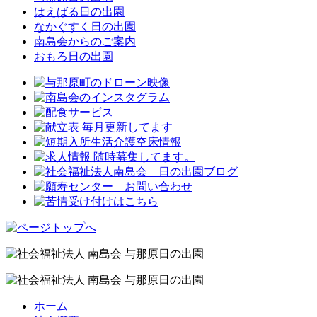
はえばる日の出園
なかぐすく日の出園
南島会からのご案内
おもろ日の出園
ホーム