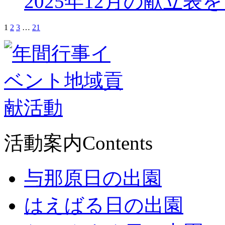
2025年12月の献立表
1
2
3
…
21
活動案内
Contents
与那原日の出園
はえばる日の出園