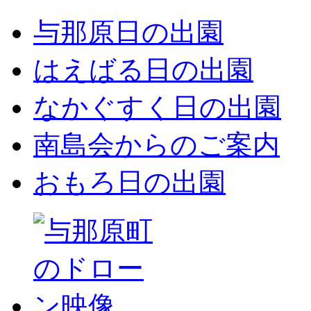
与那原日の出園
はえばる日の出園
なかぐすく日の出園
南島会からのご案内
おもろ日の出園