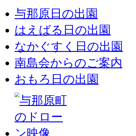
与那原日の出園
はえばる日の出園
なかぐすく日の出園
南島会からのご案内
おもろ日の出園