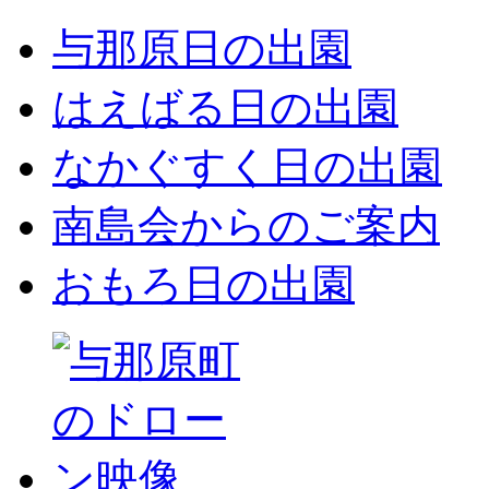
与那原日の出園
はえばる日の出園
なかぐすく日の出園
南島会からのご案内
おもろ日の出園