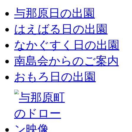
与那原日の出園
はえばる日の出園
なかぐすく日の出園
南島会からのご案内
おもろ日の出園