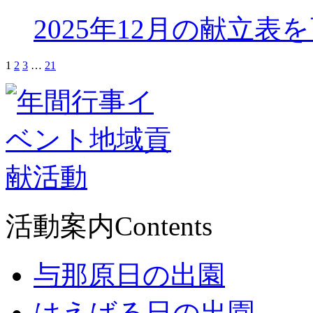
2025年12月の献立表
1
2
3
…
21
活動案内
Contents
与那原日の出園
はえばる日の出園