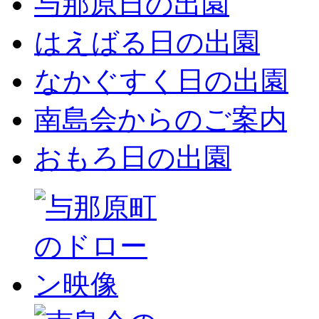
与那原日の出園
はえばる日の出園
なかぐすく日の出園
南島会からのご案内
おもろ日の出園