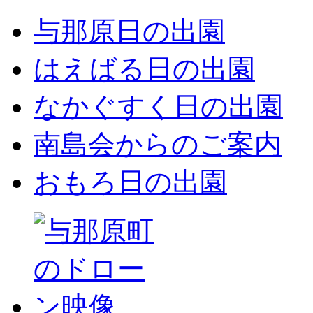
与那原日の出園
はえばる日の出園
なかぐすく日の出園
南島会からのご案内
おもろ日の出園