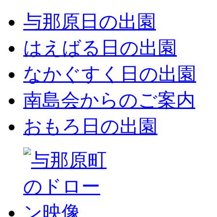
与那原日の出園
はえばる日の出園
なかぐすく日の出園
南島会からのご案内
おもろ日の出園