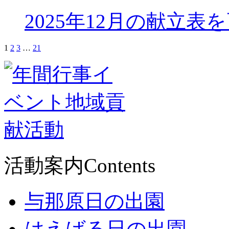
2025年12月の献立表
1
2
3
…
21
活動案内
Contents
与那原日の出園
はえばる日の出園