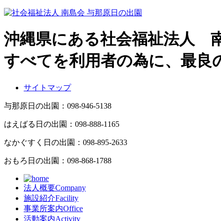
沖縄県にある社会福祉法人 
すべてを利用者の為に、最良
サイトマップ
与那原日の出園：
098-946-5138
はえばる日の出園：
098-888-1165
なかぐすく日の出園：
098-895-2633
おもろ日の出園：
098-868-1788
法人概要
Company
施設紹介
Facility
事業所案内
Office
活動案内
Activity