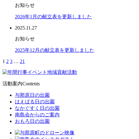
お知らせ
2026年1月の献立表を更新しました
2025.11.27
お知らせ
2025年12月の献立表を更新しました
1
2
3
…
21
活動案内
Contents
与那原日の出園
はえばる日の出園
なかぐすく日の出園
南島会からのご案内
おもろ日の出園