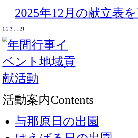
2025年12月の献立表
1
2
3
…
21
活動案内
Contents
与那原日の出園
はえばる日の出園