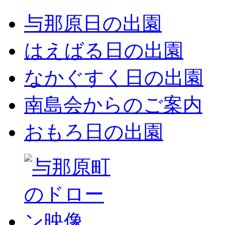
与那原日の出園
はえばる日の出園
なかぐすく日の出園
南島会からのご案内
おもろ日の出園