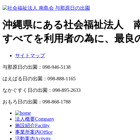
沖縄県にある社会福祉法人 
すべてを利用者の為に、最良
サイトマップ
与那原日の出園：
098-946-5138
はえばる日の出園：
098-888-1165
なかぐすく日の出園：
098-895-2633
おもろ日の出園：
098-868-1788
法人概要
Company
施設紹介
Facility
事業所案内
Office
活動案内
Activity