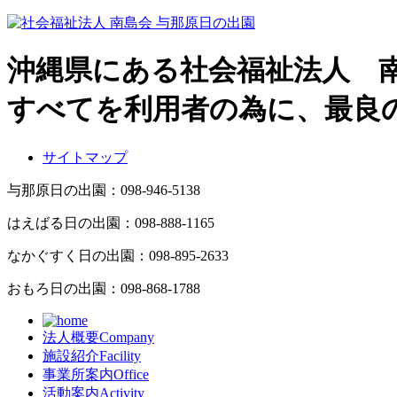
沖縄県にある社会福祉法人 
すべてを利用者の為に、最良
サイトマップ
与那原日の出園：
098-946-5138
はえばる日の出園：
098-888-1165
なかぐすく日の出園：
098-895-2633
おもろ日の出園：
098-868-1788
法人概要
Company
施設紹介
Facility
事業所案内
Office
活動案内
Activity