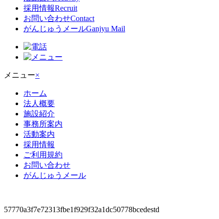
採用情報
Recruit
お問い合わせ
Contact
がんじゅうメール
Ganjyu Mail
メニュー
×
ホーム
法人概要
施設紹介
事務所案内
活動案内
採用情報
ご利用規約
お問い合わせ
がんじゅうメール
57770a3f7e72313fbe1f929f32a1dc50778bcedestd