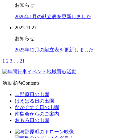
お知らせ
2026年1月の献立表を更新しました
2025.11.27
お知らせ
2025年12月の献立表を更新しました
1
2
3
…
21
活動案内
Contents
与那原日の出園
はえばる日の出園
なかぐすく日の出園
南島会からのご案内
おもろ日の出園