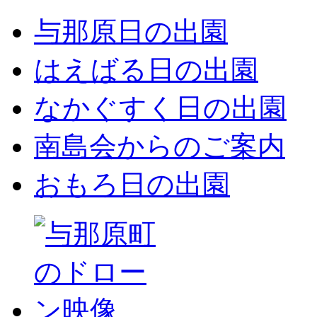
与那原日の出園
はえばる日の出園
なかぐすく日の出園
南島会からのご案内
おもろ日の出園