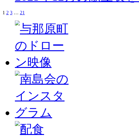
1
2
3
…
21